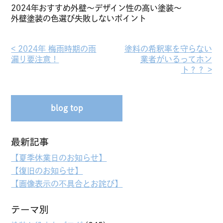
2024年おすすめ外壁～デザイン性の高い塗装～
外壁塗装の色選び失敗しないポイント
< 2024年 梅雨時期の雨
塗料の希釈率を守らない
漏り要注意！︎
業者がいるってホン
ト？？ >︎
blog top
最新記事
【夏季休業日のお知らせ】
【復旧のお知らせ】
【画像表示の不具合とお詫び】
テーマ別