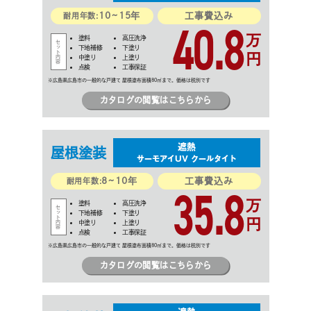
10~15年
工事費込み
40.8
耐用年数:
万
塗料
高圧洗浄
下地補修
下塗り
円
中塗り
上塗り
点検
工事保証
カタログの閲覧はこちらから
遮熱
屋根
塗装
サーモアイUV クールタイト
8~10年
工事費込み
35.8
耐用年数:
万
塗料
高圧洗浄
下地補修
下塗り
円
中塗り
上塗り
点検
工事保証
カタログの閲覧はこちらから