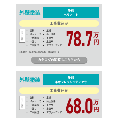
多彩
外壁
塗装
ペリアート
工事費込み
78.7
塗料
足場
万
メッシュ代
高圧洗浄
下地補修
下塗り
円
中塗り
上塗り
工事保証
アフターフォロ
ー
カタログの閲覧はこちらから
多彩
外壁
塗装
ネオフレッシュティアラ
工事費込み
68.0
塗料
足場
万
メッシュ代
高圧洗浄
下地補修
下塗り
円
中塗り
上塗り
工事保証
アフターフォロ
ー