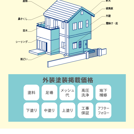
軒天
屋根
破風板
外壁
鼻かくし
霜除け・庇
笠木
シーリング
雨どい