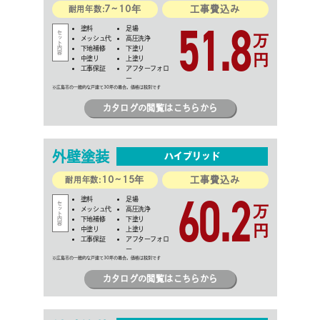
7~10年
工事費込み
耐用年数:
51.8
塗料
足場
万
メッシュ代
高圧洗浄
下地補修
下塗り
円
中塗り
上塗り
工事保証
アフターフォロ
ー
カタログの閲覧はこちらから
外壁
塗装
ハイブリッド
10~15年
工事費込み
耐用年数:
60.2
塗料
足場
万
メッシュ代
高圧洗浄
下地補修
下塗り
円
中塗り
上塗り
工事保証
アフターフォロ
ー
カタログの閲覧はこちらから