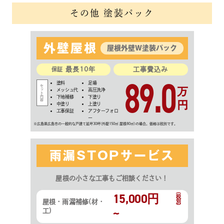
その他 塗装パック
外壁屋根
屋根外壁W塗装パック
最長10年
工事費込み
保証
89.0
塗料
足場
万
メッシュ代
高圧洗浄
下地補修
下塗り
円
中塗り
上塗り
工事保証
アフターフォロ
ー
雨漏STOPサービス
屋根の小さな工事もご相談ください！
15,000円
(税別)
屋根・雨漏補修(材・
~
工)