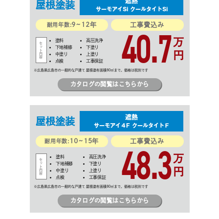
遮熱
屋根
塗装
サーモアイSi クールタイトSi
9~12年
工事費込み
40.7
耐用年数:
万
塗料
高圧洗浄
下地補修
下塗り
円
中塗り
上塗り
点検
工事保証
カタログの閲覧はこちらから
遮熱
屋根
塗装
サーモアイ４F クールタイトＦ
10~15年
工事費込み
48.3
耐用年数:
万
塗料
高圧洗浄
下地補修
下塗り
円
中塗り
上塗り
点検
工事保証
カタログの閲覧はこちらから