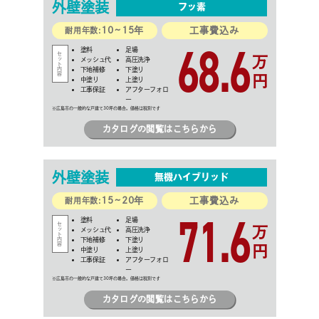
外壁
塗装
フッ素
10~15年
工事費込み
耐用年数:
68.6
塗料
足場
万
メッシュ代
高圧洗浄
下地補修
下塗り
円
中塗り
上塗り
工事保証
アフターフォロ
ー
カタログの閲覧はこちらから
外壁
塗装
無機ハイブリッド
15~20年
工事費込み
耐用年数:
71.6
塗料
足場
万
メッシュ代
高圧洗浄
下地補修
下塗り
円
中塗り
上塗り
工事保証
アフターフォロ
ー
カタログの閲覧はこちらから