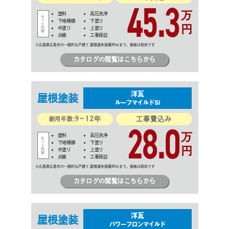
45.3
万
塗料
高圧洗浄
下地補修
下塗り
円
中塗り
上塗り
点検
工事保証
カタログの閲覧はこちらから
洋瓦
屋根
塗装
ルーフマイルドSi
9~12年
工事費込み
28.0
耐用年数:
万
塗料
高圧洗浄
下地補修
下塗り
円
中塗り
上塗り
点検
工事保証
カタログの閲覧はこちらから
洋瓦
屋根
塗装
パワーフロンマイルド