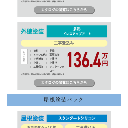
カタログの閲覧はこちらから
多彩
外壁
塗装
ドレスアップアート
工事費込み
136.4
塗料
足場
万
メッシュ代
高圧洗浄
下地補修
下塗り
円
中塗り
上塗り
工事保証
アフターフォ
ロー
カタログの閲覧はこちらから
屋根塗装パック
屋根
塗装
スタンダードシリコン
5~10年
工事費込み
耐用年数: