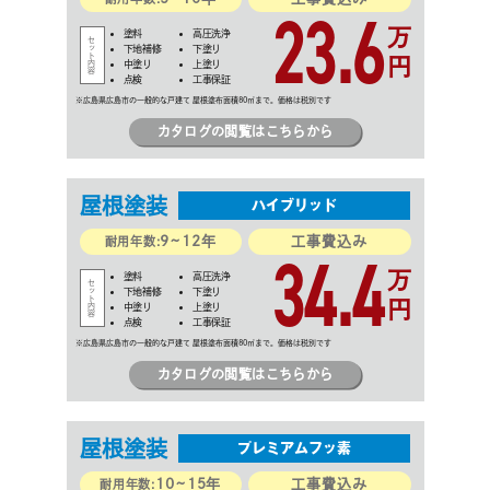
23.6
万
塗料
高圧洗浄
下地補修
下塗り
円
中塗り
上塗り
点検
工事保証
カタログの閲覧はこちらから
屋根
塗装
ハイブリッド
9~12年
工事費込み
34.4
耐用年数:
万
塗料
高圧洗浄
下地補修
下塗り
円
中塗り
上塗り
点検
工事保証
カタログの閲覧はこちらから
屋根
塗装
プレミアムフッ素
10~15年
工事費込み
耐用年数: