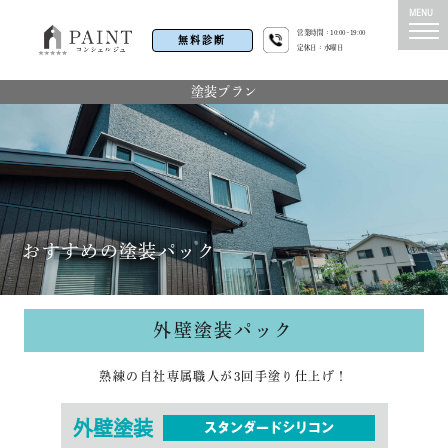
営業時間：10:00~19:00
無料診断
定休日：水曜日
塗装プラン
おすすめの塗装パック
外壁塗装パック
熟練の自社専属職人が3回手塗り仕上げ！
外壁
塗装
スタンダードシリコン