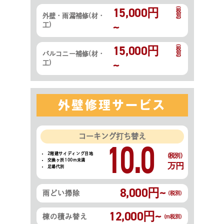
15,000円
(税別)
外壁・雨漏補修(材・
~
工)
15,000円
(税別)
バルコニー補修(材・
~
工)
外壁修理サービス
コーキング打ち替え
10.0
2階建サイディング目地
(税別)
交換ヶ所100m未満
万円
足場代別
8,000円~
雨どい掃除
(税別)
12,000円~
棟の積み替え
(m税別)