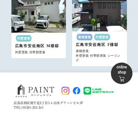
屋根塗装
外壁塗装
外壁塗装
広島市安佐南区
F様邸
広島市安佐南区
M様邸
屋根塗装
外壁塗装 付帯部塗装
外壁塗装 付帯部塗装 シーリン
グ
online
shop
広島市西区庚午北2丁目1-4 山木グリーンビル1F
TEL:(0120)-331-341