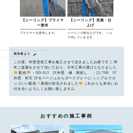
【シーリング】プライマ
【シーリング】充填・仕
ー塗布
上げ
プライマーを塗布します。
シーリング材仕上げです。 へら
で均していきます。
担当者より
この度、外壁塗装工事を施工させて頂きましたお家です
昨
年ご提案をさせて頂いており、今年工事の運びとなりました
配色
・ND-013 2F外壁 樋 胴差し ・22-70B 1F
外壁 軒天 2Fをベージュからダークグレーに シンプルでカ
ッコいい配色
奥様が担当されました
これからも末永いお
付き合いよろしくお願い致します
おすすめの施工事例