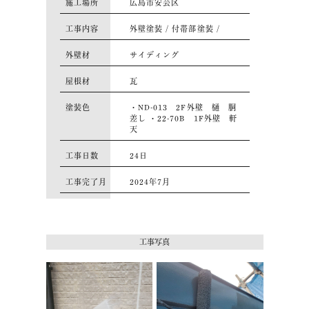
施工場所
広島市安芸区
工事内容
外壁塗装 / 付帯部塗装 /
外壁材
サイディング
屋根材
瓦
塗装色
・ND-013 2F外壁 樋 胴
差し ・22-70B 1F外壁 軒
天
⼯事⽇数
24日
⼯事完了月
2024年7月
工事写真