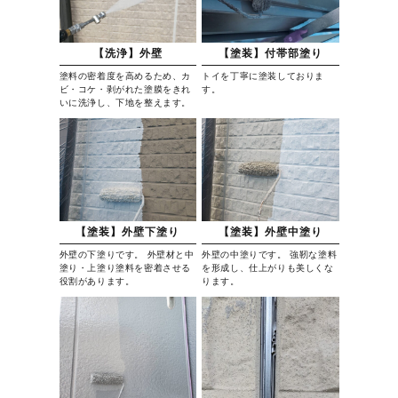
【洗浄】外壁
【塗装】付帯部塗り
塗料の密着度を高めるため、カ
トイを丁寧に塗装しておりま
ビ・コケ・剥がれた塗膜をきれ
す。
いに洗浄し、下地を整えます。
【塗装】外壁下塗り
【塗装】外壁中塗り
外壁の下塗りです。 外壁材と中
外壁の中塗りです。 強靭な塗料
塗り・上塗り塗料を密着させる
を形成し、仕上がりも美しくな
役割があります。
ります。