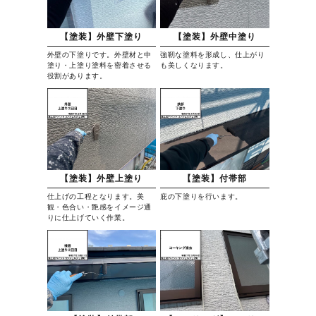
【塗装】外壁下塗り
【塗装】外壁中塗り
外壁の下塗りです。外壁材と中
強靭な塗料を形成し、仕上がり
塗り・上塗り塗料を密着させる
も美しくなります。
役割があります。
【塗装】外壁上塗り
【塗装】付帯部
仕上げの工程となります。美
庇の下塗りを行います。
観・色合い・艶感をイメージ通
りに仕上げていく作業。