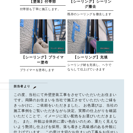
【塗装】付帯部
【シーリング】シーリン
グ撤去
付帯部も丁寧に施工します。
既存のシーリングを撤去します
【シーリング】プライマ
【シーリング】充填
ー塗布
シーリング材を充填し、ヘラで
ならして仕上げていきます
プライマーを塗布します
担当者より
この度、当社にて外壁塗装工事をさせていただいたお住まい
です。両隣のお住まいを当社で施工させていただいたご縁を
きっかけに、ご依頼をいただきました。 お色選びは、当社の
施工事例をご覧いただきながら決定。実際の仕上がりを確認
いただくことで、イメージに近い配色をお選びいただきまし
た。 また、外観は全体的に濃い色合いのため、重たく見えな
いよう艶消し仕上げを採用。落ち着きと高級感のある外観に
仕上げています。 この度は大切なお住まいの工事をお任せい