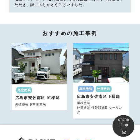
ただき、誠にありがとうございました。
おすすめの施工事例
屋根塗装
外壁塗装
外壁塗装
広島市安佐南区
F様邸
広島市安佐南区
M様邸
屋根塗装
外壁塗装 付帯部塗装
外壁塗装 付帯部塗装 シーリン
グ
online
shop