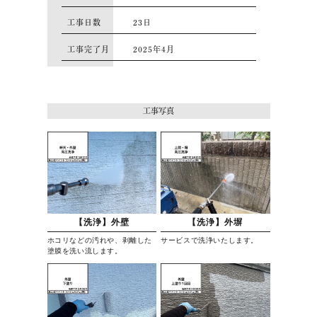
⼯事⽇数
23日
⼯事完了月
2025年4月
工事写真
【洗浄】外壁
【洗浄】外塀
ホコリなどの汚れや、剥離した
サービスで洗浄いたします。
塗膜を洗い流します。