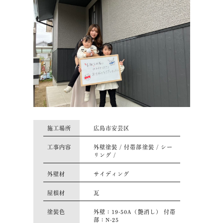
施工場所
広島市安芸区
工事内容
外壁塗装 / 付帯部塗装 / シー
リング /
外壁材
サイディング
屋根材
瓦
塗装色
外壁：19-50A（艶消し） 付帯
部：N-25