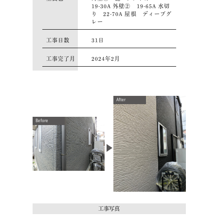
19-30A 外壁② 19-65A 水切
り 22-70A 屋根 ディープグ
レー
⼯事⽇数
31日
⼯事完了月
2024年2月
After
Before
工事写真