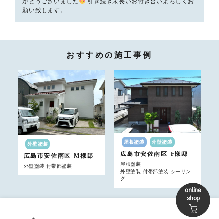
がとうございました
引き続き末長いお付き合いよろしくお
願い致します。
おすすめの施工事例
屋根塗装
外壁塗装
外壁塗装
広島市安佐南区
F様邸
広島市安佐南区
M様邸
屋根塗装
外壁塗装 付帯部塗装
外壁塗装 付帯部塗装 シーリン
グ
online
shop