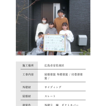
施工場所
広島市安佐南区
工事内容
屋根塗装 外壁塗装 / 付帯部塗
装 /
外壁材
サイディング
屋根材
スレート
塗装色
外壁① 樋 ダクトカバー