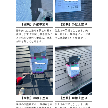
【塗装】外壁中塗り
【塗装】外壁上塗り
基本的には上塗りと同じ材料を
仕上げの工程となります。美
使用します ２回同じ物を塗るこ
観・色合い・艶感をイメージ通
とで強靭な塗料を形成し、仕上
りに仕上げていく作業です。
がりも美しくなります。
【屋根】屋根下塗り
【塗装】屋根上塗り
屋根の下塗りです。 屋根材と中
仕上げの工程となります。美
塗り・上塗り塗料を密着させる
観・色合い・艶感をイメージ通