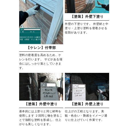
【塗装】外壁下塗り
外壁の下塗りです。 外壁材と中
塗り・上塗り塗料を密着させる
役割があります。
【ケレン】付帯部
塗料の密着度を高めるため、ケ
レンを行います。 サビがある場
合にはしっかり落としていきま
す。
【塗装】外壁中塗り
【塗装】外壁上塗り
基本的には上塗りと同じ材料を
仕上げの工程となります。美
使用します ２回同じ物を塗るこ
観・色合い・艶感をイメージ通
とで強靭な塗料を形成し、仕上
りに仕上げていく作業です。
がりも美しくなります。