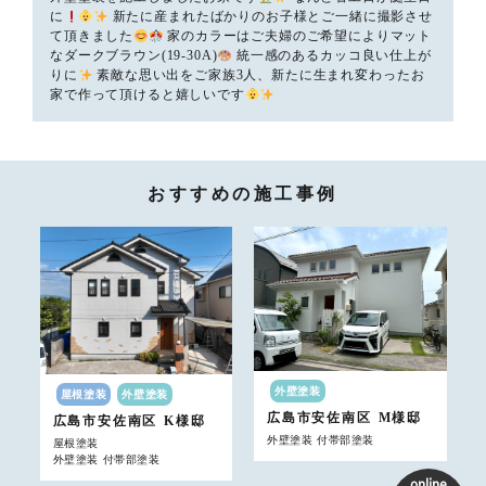
に
新たに産まれたばかりのお子様とご一緒に撮影させ
て頂きました
家のカラーはご夫婦のご希望によりマット
なダークブラウン(19-30A)
統一感のあるカッコ良い仕上が
りに
素敵な思い出をご家族3人、新たに生まれ変わったお
家で作って頂けると嬉しいです
おすすめの施工事例
外壁塗装
屋根塗装
外壁塗装
広島市安佐南区
M様邸
広島市安佐南区
K様邸
外壁塗装 付帯部塗装
屋根塗装
外壁塗装 付帯部塗装
online