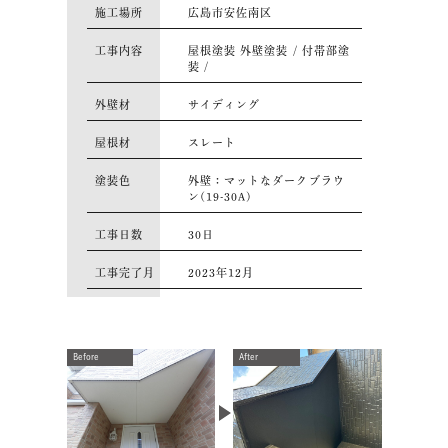
施工場所
広島市安佐南区
工事内容
屋根塗装 外壁塗装 / 付帯部塗
装 /
外壁材
サイディング
屋根材
スレート
塗装色
外壁：マットなダークブラウ
ン(19-30A)
⼯事⽇数
30日
⼯事完了月
2023年12月
Before
After