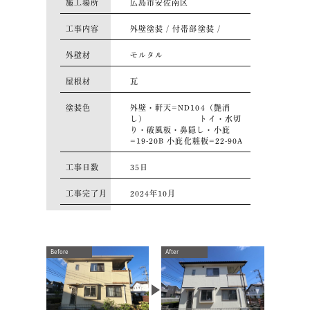
施工場所
広島市安佐南区
工事内容
外壁塗装 / 付帯部塗装 /
外壁材
モルタル
屋根材
瓦
塗装色
外壁・軒天=ND104（艶消
し） トイ・水切
り・破風板・鼻隠し・小庇
=19-20B 小庇化粧板=22-90A
⼯事⽇数
35日
⼯事完了月
2024年10月
Before
After