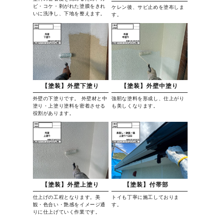
ビ・コケ・剥がれた塗膜をきれ
ケレン後、サビ止めを塗布しま
いに洗浄し、下地を整えます。
す。
【塗装】外壁下塗り
【塗装】外壁中塗り
外壁の下塗りです。 外壁材と中
強靭な塗料を形成し、仕上がり
塗り・上塗り塗料を密着させる
も美しくなります。
役割があります。
【塗装】外壁上塗り
【塗装】付帯部
仕上げの工程となります。美
トイも丁寧に施工しておりま
観・色合い・艶感をイメージ通
す。
りに仕上げていく作業です。