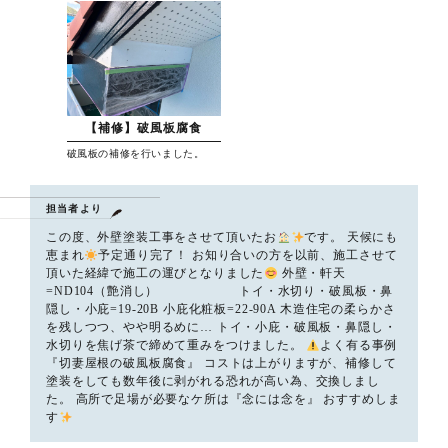
【補修】破風板腐食
破風板の補修を行いました。
担当者より
この度、外壁塗装工事をさせて頂いたお
です。 天候にも
恵まれ
予定通り完了！ お知り合いの方を以前、施工させて
頂いた経緯で施工の運びとなりました
外壁・軒天
=ND104（艶消し） トイ・水切り・破風板・鼻
隠し・小庇=19-20B 小庇化粧板=22-90A 木造住宅の柔らかさ
を残しつつ、やや明るめに… トイ・小庇・破風板・鼻隠し・
水切りを焦げ茶で締めて重みをつけました。
よく有る事例
『切妻屋根の破風板腐食』 コストは上がりますが、補修して
塗装をしても数年後に剥がれる恐れが高い為、交換しまし
た。 高所で足場が必要なケ所は『念には念を』 おすすめしま
す