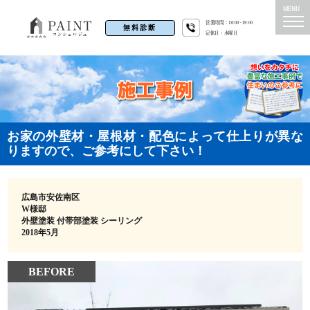
営業時間：10:00~19:00
無料診断
定休日：水曜日
お家の外壁材・屋根材・配色によって仕上りが異な
りますので、ご参考にして下さい！
広島市安佐南区
W様邸
外壁塗装 付帯部塗装 シーリング
2018年5月
BEFORE